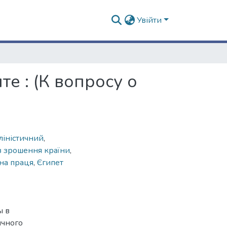
Увійти
е : (К вопросу о
ліністичний
,
з зрошення країни
,
на праця
,
Єгипет
ы в
ичного