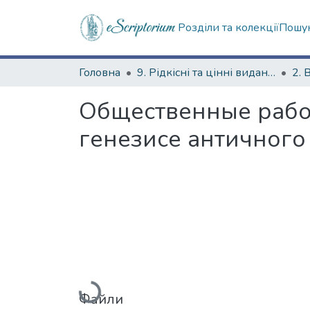
Розділи та колекції
Пошук
Головна
9. Рідкісні та цінні видання
2. 
Общественные работ
генезисе античного
Вантажиться...
Файли