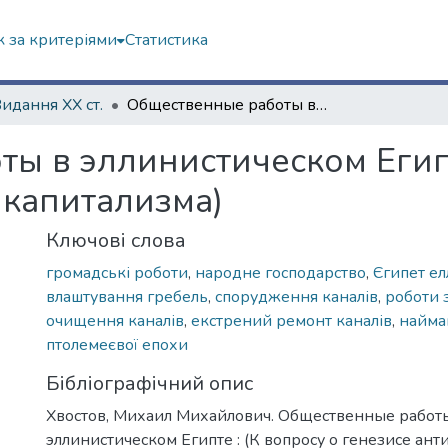
 за критеріями
Статистика
Видання ХХ ст.
Общественные работы в эллинистическом Египте : (К вопросу о генезисе античного капитализма)
ы в эллинистическом Египт
 капитализма)
Ключові слова
громадські роботи
,
народне господарство
,
Єгипет ел
влаштування гребель
,
спорудження каналів
,
роботи 
очищення каналів
,
екстрений ремонт каналів
,
найма
птолемеєвої епохи
Бібліографічний опис
Хвостов, Михаил Михайлович. Общественные работ
эллинистическом Египте : (К вопросу о генезисе ант