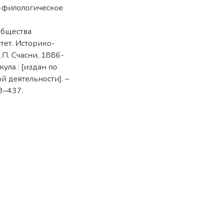
о-филологическое
общества
тет. Историко-
.П. Счасни, 1886-
кула : [издан по
й деятельности]. –
3–437.