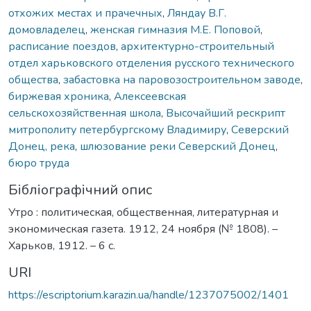
отхожих местах и прачечных
,
Ляндау В.Г.
домовладелец
,
женская гимназия М.Е. Поповой
,
расписание поездов
,
архитектурно-строительный
отдел харьковского отделения русского технического
общества
,
забастовка на паровозостроительном заводе
,
биржевая хроника
,
Алексеевская
сельскохозяйственная школа
,
Высочайший рескрипт
митрополиту петербургскому Владимиру
,
Северский
Донец, река
,
шлюзование реки Северский Донец
,
бюро труда
Бібліографічний опис
Утро : политическая, общественная, литературная и
экономическая газета. 1912, 24 ноября (№ 1808). –
Харьков, 1912. – 6 с.
URI
https://escriptorium.karazin.ua/handle/1237075002/1401