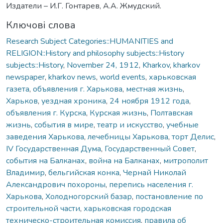
Издатели – И.Г. Гонтарев, А.А. Жмудский.
Ключові слова
Research Subject Categories::HUMANITIES and
RELIGION::History and philosophy subjects::History
subjects::History
,
November 24, 1912
,
Kharkov
,
kharkov
newspaper
,
kharkov news
,
world events
,
харьковская
газета
,
объявления г. Харькова
,
местная жизнь
,
Харьков
,
уездная хроника
,
24 ноября 1912 года
,
объявления г. Курска
,
Курская жизнь
,
Полтавская
жизнь
,
события в мире
,
театр и искусство
,
учебные
заведения Харькова
,
лечебницы Харькова
,
торт Делис
,
IV Государственная Дума
,
Государственный Совет
,
события на Балканах
,
война на Балканах
,
митрополит
Владимир
,
бельгийская конка
,
Чернай Николай
Александрович похороны
,
перепись населения г.
Харькова
,
Холодногорский базар
,
постановление по
строительной части
,
харьковская городская
техническо-строительная комиссия
,
правила об