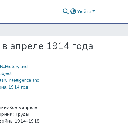
Увійти
в апреле 1914 года
::History and
ubject
ary intelligence and
рия
,
1914 год
льников в апреле
орник : Труды
 войны 1914–1918