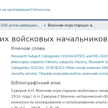
 за критеріями
Статистика
До 100-річчя завершення Першої світової війни
Военная игра старших войсковых начальников в апреле 1914 года
их войсковых начальников 
Ключові слова
Research Subject Categories::HUMANITIES and RELIGION
philosophy subjects::History subjects::History
,
Research S
Categories::SOCIAL SCIENCES::Other social sciences::Milit
security service
,
Первая мировая война
,
военная исто
Бібліографічний опис
Суворов А.Н. Военная игра старших войсковых нача
1914 года / А.Н. Суворов // Военно-исторический сб
комиссии по исследованию и использованию опыта