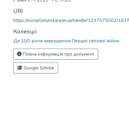
г. Вып.1 . – 1919 . – С. 9–29.
URI
https://escriptorium.karazin.ua/handle/1237075002/161
Колекції
До 100-річчя завершення Першої світової війни
Повна інформація про документ
Google Scholar