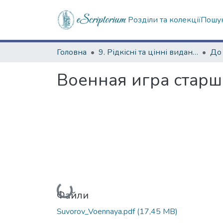
Розділи та колекції
Пошук
Головна
9. Рідкісні та цінні видання
Военная игра старш
Вантажиться...
Файли
Suvorov_Voennaya.pdf
(17,45 MB)