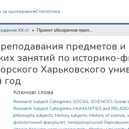
 за критеріями
Статистика
Видання ХХ ст.
Проект обозрения преподавания предметов и распределения лекций и практических занятий по историко-филологическому факультету Императорского Харьковского университета на 1903–1904 академический год
преподавания предметов и
ких занятий по историко-
орского Харьковского унив
 год
Ключові слова
Research Subject Categories::SOCIAL SCIENCES::Social s
Research Subject Categories::HUMANITIES and RELIGION
philosophy subjects::History subjects::History of science
,
філологічний факультет
,
Імператорський Харківськи