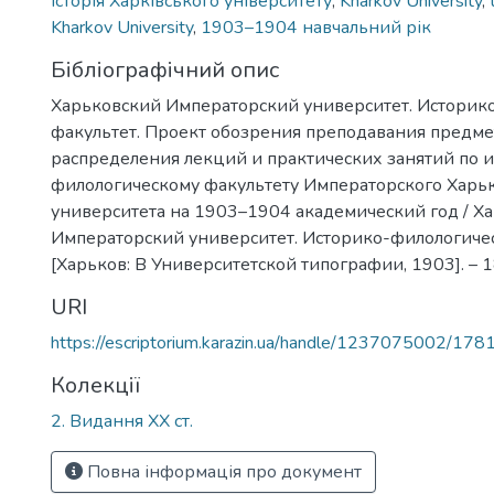
історія Харківського університету
,
Kharkov University
,
Kharkov University
,
1903–1904 навчальний рік
Бібліографічний опис
Харьковский Императорский университет. Историк
факультет. Проект обозрения преподавания предме
распределения лекций и практических занятий по 
филологическому факультету Императорского Харь
университета на 1903–1904 академический год / Х
Императорский университет. Историко-филологичес
[Харьков: В Университетской типографии, 1903]. – 18 с
URI
https://escriptorium.karazin.ua/handle/1237075002/178
Колекції
2. Видання ХХ ст.
Повна інформація про документ