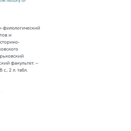
the history of
о-филологический
тов и
историко-
ковского
арьковский
кий факультет. –
., 2 л. табл.
1