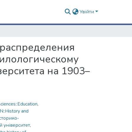
Увійти
 распределения
филологическому
ерситета на 1903–
ciences::Education
,
::History and
історико-
й університет
,