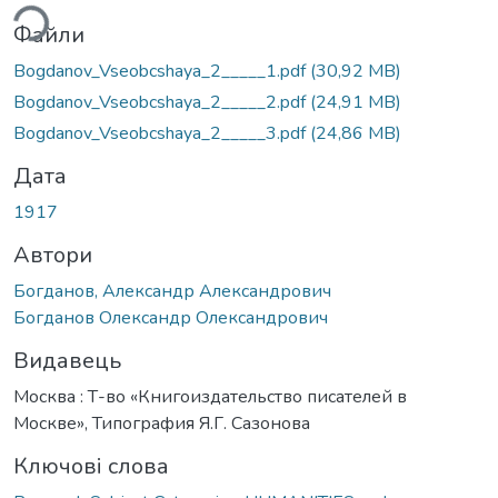
ься...
Файли
Bogdanov_Vseobcshaya_2_____1.pdf
(30,92 MB)
Bogdanov_Vseobcshaya_2_____2.pdf
(24,91 MB)
Bogdanov_Vseobcshaya_2_____3.pdf
(24,86 MB)
Дата
1917
Автори
Богданов, Александр Александрович
Богданов Олександр Олександрович
Видавець
Москва : Т-во «Книгоиздательство писателей в
Москве», Типография Я.Г. Сазонова
Ключові слова