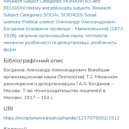
Research Subject Categories::HUMANITIES and
RELIGION::History and philosophy subjects
,
Research
Subject Categories::SOCIAL SCIENCES::Social
sciences::Political science
,
Олександр Олександрович
Богданов (справжнє прізвище - Малиновський) (1873-
1928)
,
загальна організаційна наука
,
тектологія
,
механізм розбіжності та дезорганізації
,
розбіжність
форм
Бібліографічний опис
Богданов, Александр Александрович. Всеобщая
организационная наука (Тектология). Т.2. Механизм
расхождения и дезорганизации / А.А. Богданов. –
Москва : Т-во «Книгоиздательство писателей в
Москве», 1917. – 153 с.
URI
https://escriptorium.karazin.ua/handle/1237075002/1512