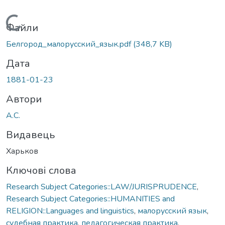
Вантажиться...
Файли
Белгород_малорусский_язык.pdf
(348,7 KB)
Дата
1881-01-23
Автори
А.С.
Видавець
Харьков
Ключові слова
Research Subject Categories::LAW/JURISPRUDENCE
,
Research Subject Categories::HUMANITIES and
RELIGION::Languages and linguistics
,
малорусский язык
,
судебная практика
,
педагогическая практика
,