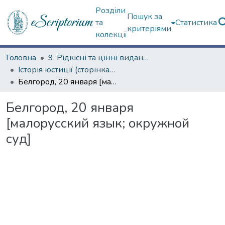
Розділи
Пошук за
та
Статистика
критеріями
колекції
Головна
9. Рідкісні та цінні видання
Історія юстиції (сторінками періодичних видань)
Белгород, 20 января [малорусский язык; окружной суд]
Белгород, 20 января
[малорусский язык; окружной
суд]