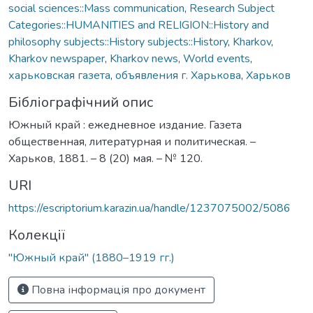
social sciences::Mass communication
,
Research Subject
Categories::HUMANITIES and RELIGION::History and
philosophy subjects::History subjects::History
,
Kharkov
,
Kharkov newspaper
,
Kharkov news
,
World events
,
харьковская газета
,
объявления г. Харькова
,
Харьков
Бібліографічний опис
Южный край : ежедневное издание. Газета
общественная, литературная и политическая. –
Харьков, 1881. – 8 (20) мая. – № 120.
URI
https://escriptorium.karazin.ua/handle/1237075002/5086
Колекції
"Южный край" (1880–1919 гг.)
Повна інформація про документ