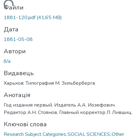
ажиться...
Файли
1881-120.pdf
(41,65 MB)
Дата
1881-05-08
Автори
б/а
Видавець
Харьков: Типография М. Зильберберга
Анотація
Год издания первый. Издатель А.А. Иозефович.
Редактор А.Н. Стоянов. Главный корректор Л. Лившиц.
Ключові слова
Research Subject Categories::SOCIAL SCIENCES::Other