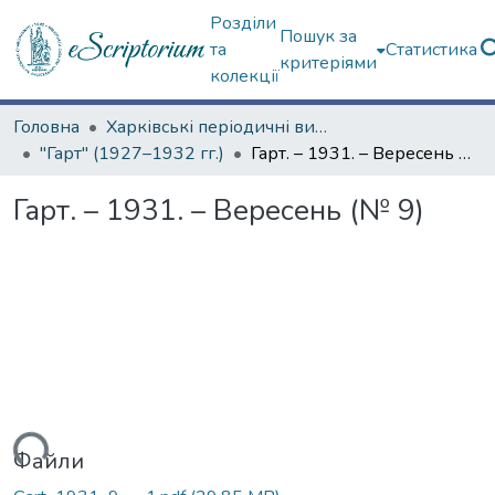
Розділи
Пошук за
та
Статистика
критеріями
колекції
Головна
Харківські періодичні видання
"Гарт" (1927–1932 гг.)
Гарт. – 1931. – Вересень (№ 9)
Гарт. – 1931. – Вересень (№ 9)
иться...
Файли