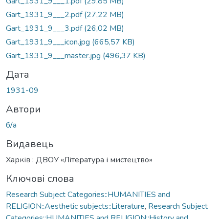
Gart_1931_9___1.pdf
(29,85 MB)
Gart_1931_9___2.pdf
(27,22 MB)
Gart_1931_9___3.pdf
(26,02 MB)
Gart_1931_9___icon.jpg
(665,57 KB)
Gart_1931_9___master.jpg
(496,37 KB)
Дата
1931-09
Автори
б/а
Видавець
Харків : ДВОУ «Література і мистецтво»
Ключові слова
Research Subject Categories::HUMANITIES and
RELIGION::Aesthetic subjects::Literature
,
Research Subject
Categories::HUMANITIES and RELIGION::History and