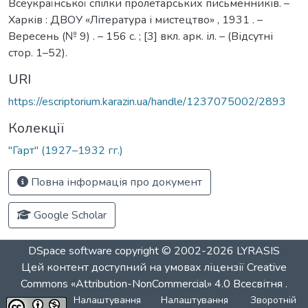
Всеукраїнської спілки пролетарських письменників. –
Харків : ДВОУ «Література і мистецтво» , 1931 . –
Вересень (№ 9) . – 156 с. ; [3] вкл. арк. іл. – (Відсутні
стор. 1–52).
URI
https://escriptorium.karazin.ua/handle/1237075002/2893
Колекції
"Гарт" (1927–1932 гг.)
Повна інформація про документ
Google Scholar
DSpace software
copyright © 2002-2026
LYRASIS
Цей контент доступний на умовах ліцензії
Creative
Commons «Attribution-NonCommercial» 4.0 Всесвітня
.
Налаштування
Налаштування
Зворотній