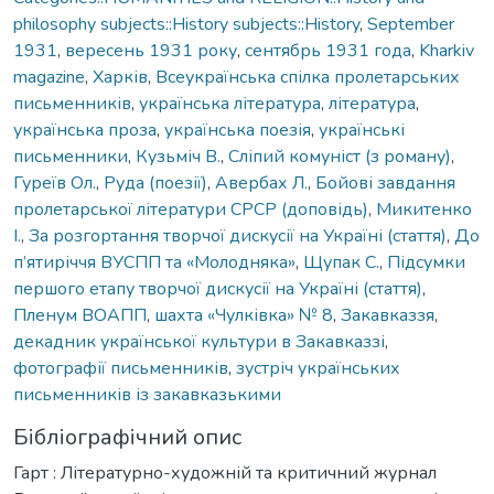
philosophy subjects::History subjects::History
,
September
1931
,
вересень 1931 року
,
сентябрь 1931 года
,
Kharkiv
magazine
,
Харків
,
Всеукраїнська спілка пролетарських
письменників
,
українська література
,
література
,
українська проза
,
українська поезія
,
українські
письменники
,
Кузьміч В.
,
Сліпий комуніст (з роману)
,
Гуреїв Ол.
,
Руда (поезії)
,
Авербах Л.
,
Бойові завдання
пролетарської літератури СРСР (доповідь)
,
Микитенко
І.
,
За розгортання творчої дискусії на Україні (стаття)
,
До
п’ятиріччя ВУСПП та «Молодняка»
,
Щупак С.
,
Підсумки
першого етапу творчої дискусії на Україні (стаття)
,
Пленум ВОАПП
,
шахта «Чулківка» № 8
,
Закавказзя
,
декадник української культури в Закавказзі
,
фотографії письменників
,
зустріч українських
письменників із закавказькими
Бібліографічний опис
Гарт : Літературно-художній та критичний журнал