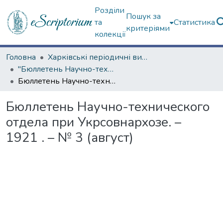
Розділи
Пошук за
та
Статистика
критеріями
колекції
Головна
Харківські періодичні видання
"Бюллетень Научно-технического отдела при Укрсовнархозе" (1921 г.)
Бюллетень Научно-технического отдела при Укрсовнархозе. – 1921 . – № 3 (август)
Бюллетень Научно-технического
отдела при Укрсовнархозе. –
1921 . – № 3 (август)