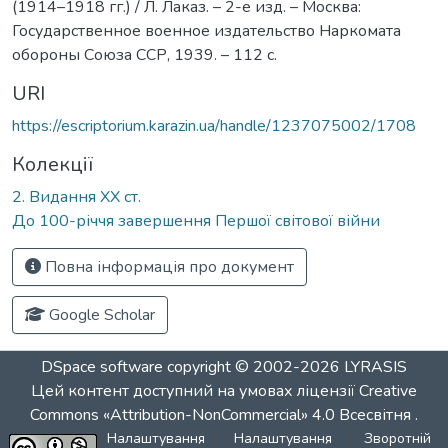
(1914–1918 гг.) / Л. Лаказ. – 2-е изд. – Москва:
Государственное военное издательство Наркомата
обороны Союза ССР, 1939. – 112 с.
URI
https://escriptorium.karazin.ua/handle/1237075002/1708
Колекції
2. Видання ХХ ст.
До 100-річчя завершення Першої світової війни
Повна інформація про документ
Google Scholar
DSpace software
copyright © 2002-2026
LYRASIS
Цей контент доступний на умовах ліцензії
Creative
Commons «Attribution-NonCommercial» 4.0 Всесвітня
.
Налаштування
Налаштування
Зворотній