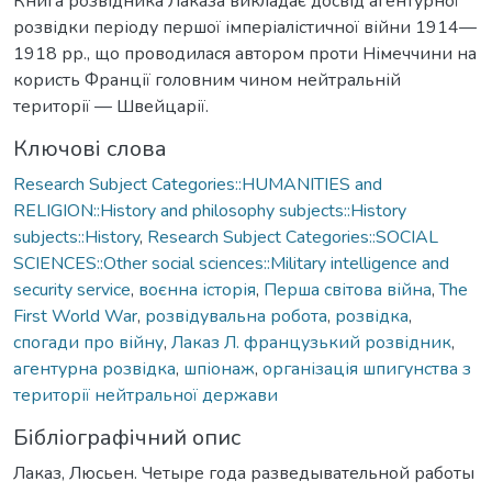
Книга розвідника Лаказа викладає досвід агентурної
розвідки періоду першої імперіалістичної війни 1914—
1918 рр., що проводилася автором проти Німеччини на
користь Франції головним чином нейтральній
території — Швейцарії.
Ключові слова
Research Subject Categories::HUMANITIES and
RELIGION::History and philosophy subjects::History
subjects::History
,
Research Subject Categories::SOCIAL
SCIENCES::Other social sciences::Military intelligence and
security service
,
воєнна історія
,
Перша світова війна
,
The
First World War
,
розвідувальна робота
,
розвідка
,
спогади про війну
,
Лаказ Л. французький розвідник
,
агентурна розвідка
,
шпіонаж
,
організація шпигунства з
території нейтральної держави
Бібліографічний опис
Лаказ, Люсьен. Четыре года разведывательной работы