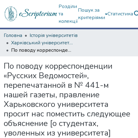
Розділи
Пошук за
та
Статистика
критеріями
колекції
Головна
Історія університетів
Харківський університет (сторінками періодичних видань)
По поводу корреспонденции «Русских Ведомостей», перепечатанной в № 441-м нашей газеты, правление Харьковского университета просит нас поместить следующее объяснение [о студентах, уволенных из университета]
По поводу корреспонденции
«Русских Ведомостей»,
перепечатанной в № 441-м
нашей газеты, правление
Харьковского университета
просит нас поместить следующее
объяснение [о студентах,
уволенных из университета]