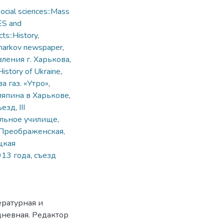
cial sciences::Mass
ES and
ts::History
,
harkov newspaper
,
ления г. Харькова
,
History of Ukraine
,
 газ. «Утро»
,
ляпина в Харькове
,
ъезд
,
III
альное училище,
Преображенская,
цкая
913 года
,
съезд
ературная и
дневная. Редактор