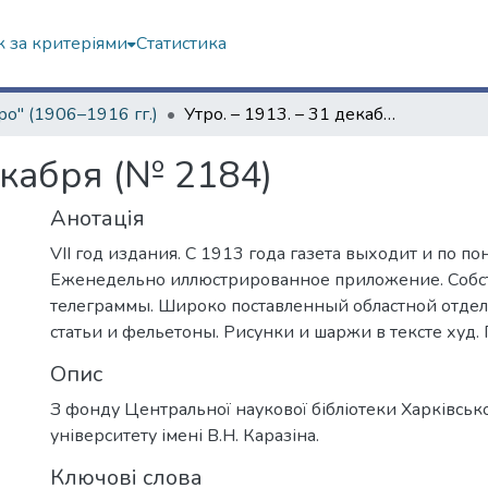
 за критеріями
Статистика
ро" (1906–1916 гг.)
Утро. – 1913. – 31 декабря (№ 2184)
екабря (№ 2184)
Анотація
VII год издания. С 1913 года газета выходит и по п
Еженедельно иллюстрированное приложение. Соб
телеграммы. Широко поставленный областной отде
статьи и фельетоны. Рисунки и шаржи в тексте худ. 
Опис
З фонду Центральної наукової бібліотеки Харківськ
університету імені В.Н. Каразіна.
Ключові слова