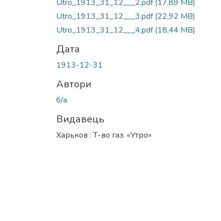
Utro_1913_31_12___2.pdf
(17,89 MB)
Utro_1913_31_12___3.pdf
(22,92 MB)
Utro_1913_31_12___4.pdf
(18,44 MB)
Дата
1913-12-31
Автори
б/а
Видавець
Харьков : Т-во газ. «Утро»