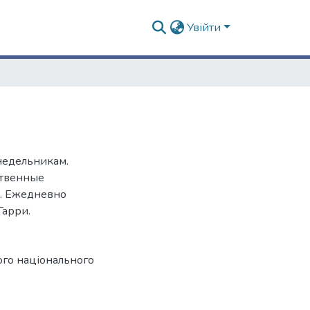
Увійти
онедельникам.
ственные
л. Ежедневно
Гарри.
ого національного