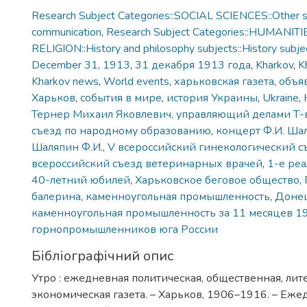
Research Subject Categories::SOCIAL SCIENCES::Other so
communication
,
Research Subject Categories::HUMANITI
RELIGION::History and philosophy subjects::History subjec
December 31, 1913
,
31 декабря 1913 года
,
Kharkov
,
K
Kharkov news
,
World events
,
харьковская газета
,
объяв
Харьков
,
события в мире
,
история Украины
,
Ukraine
,
Тернер Михаил Яковлевич, управляющий делами Т-ва
съезд по народному образованию
,
концерт Ф.И. Ша
Шаляпин Ф.И.
,
V всероссийский гинекологический с
всероссийский съезд ветеринарных врачей
,
1-е ре
40-летний юбилей
,
Харьковское беговое общество
,
балерина
,
каменноугольная промышленность
,
Доне
каменноугольная промышленность за 11 месяцев 1
горнопромышленников юга России
Бібліографічний опис
Утро : ежедневная политическая, общественная, лит
экономическая газета. – Харьков, 1906–1916. – Еже