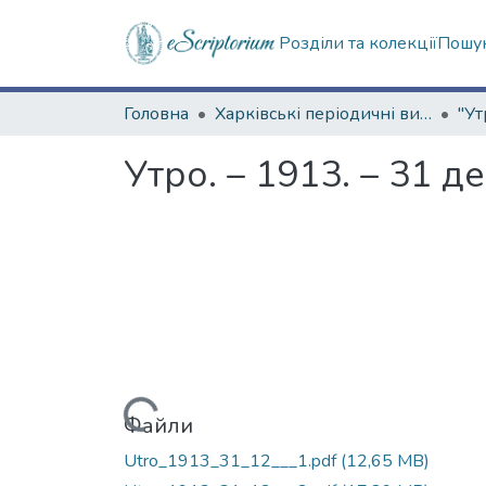
Розділи та колекції
Пошук
Головна
Харківські періодичні видання
"Ут
Утро. – 1913. – 31 д
Вантажиться...
Файли
Utro_1913_31_12___1.pdf
(12,65 MB)