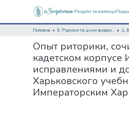
Розділи та колекції
Пошук
Головна
9. Рідкісні та цінні видання
1. 
Опыт риторики, соч
кадетском корпусе 
исправлениями и до
Харьковского учебн
Императорским Хар