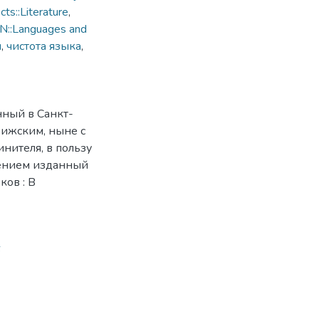
s::Literature
,
N::Languages and
я
,
чистота языка
,
нный в Санкт-
Рижским, ныне с
нителя, в пользу
нением изданный
ов : В
6