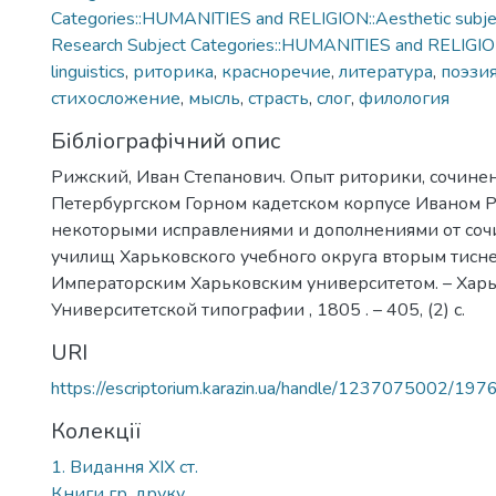
Categories::HUMANITIES and RELIGION::Aesthetic subject
Research Subject Categories::HUMANITIES and RELIGIO
linguistics
,
риторика
,
красноречие
,
литература
,
поэзи
стихосложение
,
мысль
,
страсть
,
слог
,
филология
Бібліографічний опис
Рижский, Иван Степанович. Опыт риторики, сочине
Петербургском Горном кадетском корпусе Иваном 
некоторыми исправлениями и дополнениями от сочи
училищ Харьковского учебного округа вторым тис
Императорским Харьковским университетом. – Харьк
Университетской типографии , 1805 . – 405, (2) с.
URI
https://escriptorium.karazin.ua/handle/1237075002/197
Колекції
1. Видання ХІХ ст.
Книги гр. друку