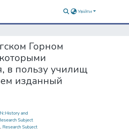
Увійти
гском Горном
екоторыми
, в пользу училищ
ием изданный
::History and
Research Subject
n
,
Research Subject