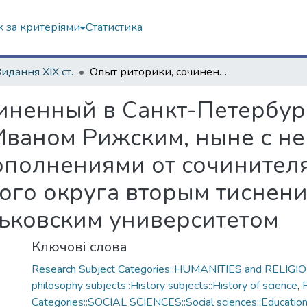
 за критеріями
Статистика
Видання ХІХ ст.
Опыт риторики, сочиненный в Санкт-Петербургском Горном кадетском корпусе Иваном Рижским, ныне с некоторыми исправлениями и дополнениями от сочинителя, в пользу училищ Харьковского учебного округа вторым тиснением изданный Императорским Харьковским университетом
иненный в Санкт-Петербур
Иваном Рижским, ныне с н
полнениями от сочинителя
ого округа вторым тиснен
ьковским университетом
Ключові слова
Research Subject Categories::HUMANITIES and RELIGION
philosophy subjects::History subjects::History of science
,
Categories::SOCIAL SCIENCES::Social sciences::Educatio