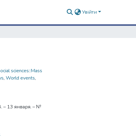
Увійти
cial sciences::Mass
ws
,
World events
,
 – 13 января. – №
5