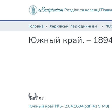
Розділи та колекції
Пошук
Головна
Харківські періодичні видання
Южный край. – 1894.
Вантажиться...
Файли
Южный край №6- 2.04.1894.pdf
(41,9 MB)