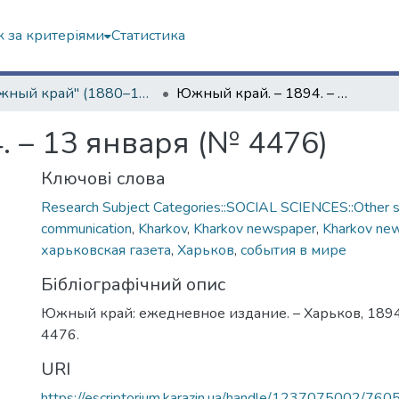
 за критеріями
Статистика
"Южный край" (1880–1919 гг.)
Южный край. – 1894. – 13 января (№ 4476)
 – 13 января (№ 4476)
Ключові слова
Research Subject Categories::SOCIAL SCIENCES::Other so
communication
,
Kharkov
,
Kharkov newspaper
,
Kharkov ne
харьковская газета
,
Харьков
,
события в мире
Бібліографічний опис
Южный край: ежедневное издание. – Харьков, 1894.
4476.
URI
https://escriptorium.karazin.ua/handle/1237075002/760