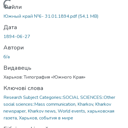
Вантажиться...
Файли
Южный край №6- 31.01.1894.pdf
(54,1 MB)
Дата
1894-06-27
Автори
б/а
Видавець
Харьков: Типография «Южного Края»
Ключові слова
Research Subject Categories::SOCIAL SCIENCES::Other
social sciences::Mass communication
,
Kharkov
,
Kharkov
newspaper
,
Kharkov news
,
World events
,
харьковская
газета
,
Харьков
,
события в мире