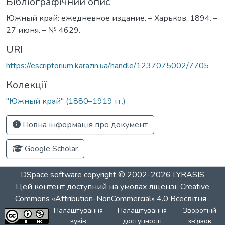
Бібліографічний опис
Южный край: ежедневное издание. – Харьков, 1894. –
27 июня. – № 4629.
URI
https://escriptorium.karazin.ua/handle/1237075002/7705
Колекції
"Южный край" (1880–1919 гг.)
Повна інформація про документ
Google Scholar
DSpace software
copyright © 2002-2026
LYRASIS
Цей контент доступний на умовах ліцензії
Creative
Commons «Attribution-NonCommercial» 4.0 Всесвітня
.
Налаштування
Налаштування
Зворотній
куків
доступності
зв'язок