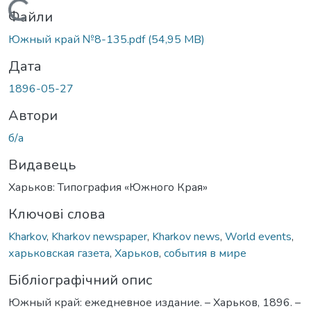
Вантажиться...
Файли
Южный край №8-135.pdf
(54,95 MB)
Дата
1896-05-27
Автори
б/а
Видавець
Харьков: Типография «Южного Края»
Ключові слова
Kharkov
,
Kharkov newspaper
,
Kharkov news
,
World events
,
харьковская газета
,
Харьков
,
события в мире
Бібліографічний опис
Южный край: ежедневное издание. – Харьков, 1896. –