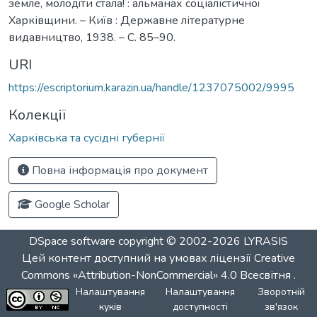
земле, молодiти стала! : альманах соціалістичної
Харківщини. – Київ : Державне літературне
видавництво, 1938. – С. 85–90.
URI
https://escriptorium.karazin.ua/handle/1237075002/9995
Колекції
Харківська та сусідні губернії
Повна інформація про документ
Google Scholar
DSpace software
copyright © 2002-2026
LYRASIS
Цей контент доступний на умовах ліцензії
Creative
Commons «Attribution-NonCommercial» 4.0 Всесвітня
.
Налаштування
Налаштування
Зворотній
куків
доступності
зв'язок