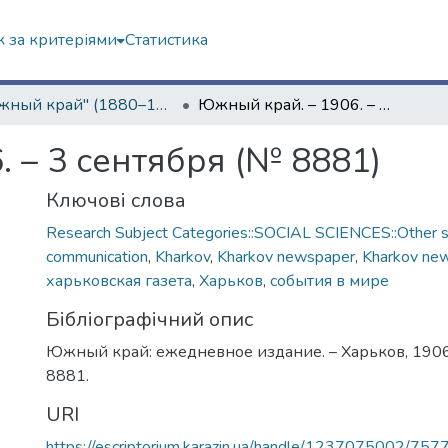
 за критеріями
Статистика
"Южный край" (1880–1919 гг.)
Южный край. – 1906. – 3 сентября (№ 8881)
 – 3 сентября (№ 8881)
Ключові слова
Research Subject Categories::SOCIAL SCIENCES::Other so
communication
,
Kharkov
,
Kharkov newspaper
,
Kharkov ne
харьковская газета
,
Харьков
,
события в мире
Бібліографічний опис
Южный край: ежедневное издание. – Харьков, 1906.
8881.
URI
https://escriptorium.karazin.ua/handle/1237075002/757