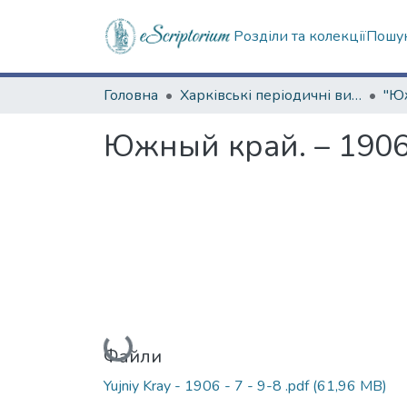
Розділи та колекції
Пошук
Головна
Харківські періодичні видання
Южный край. – 1906.
Вантажиться...
Файли
Yujniy Kray - 1906 - 7 - 9-8 .pdf
(61,96 MB)