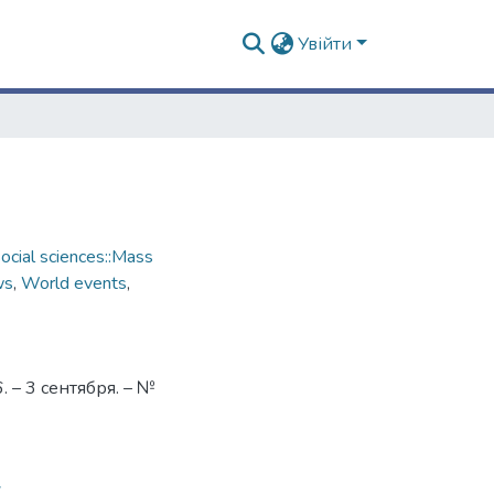
Увійти
cial sciences::Mass
ws
,
World events
,
 – 3 сентября. – №
7