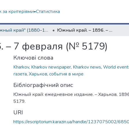
 за критеріями
Статистика
"Южный край" (1880–1919 гг.)
Южный край. – 1896. – 7 февраля (№ 5179)
. – 7 февраля (№ 5179)
Ключові слова
Kharkov
,
Kharkov newspaper
,
Kharkov news
,
World event
газета
,
Харьков
,
события в мире
Бібліографічний опис
Южный край: ежедневное издание. – Харьков, 1896.
5179.
URI
https://escriptorium.karazin.ua/handle/1237075002/685