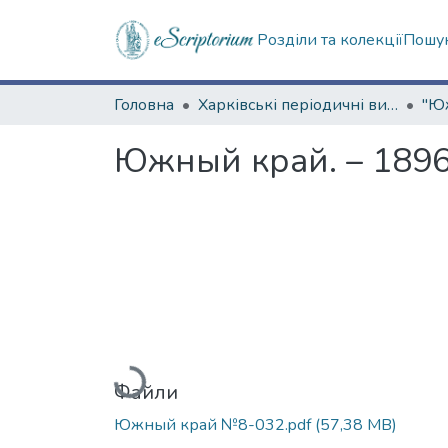
Розділи та колекції
Пошук
Головна
Харківські періодичні видання
Южный край. – 1896
Вантажиться...
Файли
Южный край №8-032.pdf
(57,38 MB)