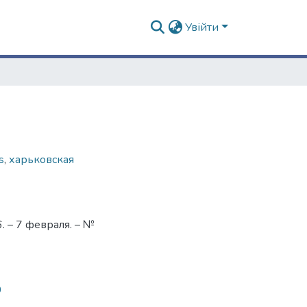
Увійти
s
,
харьковская
 – 7 февраля. – №
0