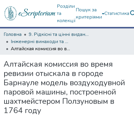
Розділи
Пошук за
та
Статистика
критеріями
колекції
Головна
9. Рідкісні та цінні видання
Інженерні винаходи та помилки (сторінками періодичних видань)
Алтайская комиссия во время ревизии отыскала в городе Барнауле модель воздуходувной паровой машины, построенной шахтмейстером Ползуновым в 1764 году
Алтайская комиссия во время
ревизии отыскала в городе
Барнауле модель воздуходувной
паровой машины, построенной
шахтмейстером Ползуновым в
1764 году