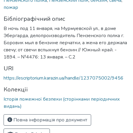
Пензенского полка
,
Пензенский полк
,
бензин
,
свеча
,
пожар
Бібліографічний опис
В ночь под 11 января, на Мурмуевской ул., в доме
Эбергарда, делопроизводитель Пензенского полка г.
Боровик мыл в бензине перчатки, а жена его держала
свечу; от свечи вспыхнул бензин // Южный край. -
1894. – №4476: 13 января. – С.2
URI
https://escriptorium.karazin.ua/handle/1237075002/9456
Колекції
Історія пожежної безпеки (сторінками періодичних
видань)
Повна інформація про документ