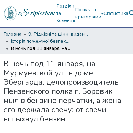
Розділи
Пошук за
та
Статистика
критеріями
колекції
Головна
9. Рідкісні та цінні видання
Історія пожежної безпеки (сторінками періодичних видань)
В ночь под 11 января, на Мурмуевской ул., в доме Эбергарда, делопроизводитель Пензенского полка г. Боровик мыл в бензине перчатки, а жена его держала свечу; от свечи вспыхнул бензин
В ночь под 11 января, на
Мурмуевской ул., в доме
Эбергарда, делопроизводитель
Пензенского полка г. Боровик
мыл в бензине перчатки, а жена
его держала свечу; от свечи
вспыхнул бензин