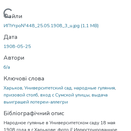
Вантажиться...
Файли
ИПУтро№448_25.05.1908_3_u.jpg
(1,1 MB)
Дата
1908-05-25
Автори
б/а
Ключові слова
Харьков
,
Университетский сад
,
народные гуляния
,
призовой столб
,
вход с Сумской улицы
,
выдача
выиграшей лотереи-аллегри
Бібліографічний опис
Народное гулянье в Университетском саду 18 мая
1908 года в г.Харькове: фото // Иллюстрированное