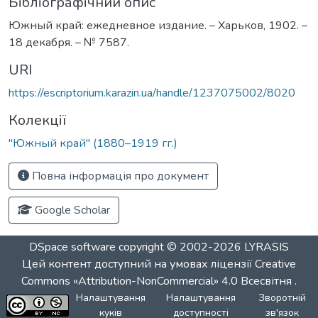
Бібліографічний опис
Южный край: ежедневное издание. – Харьков, 1902. –
18 декабря. – № 7587.
URI
https://escriptorium.karazin.ua/handle/1237075002/8020
Колекції
"Южный край" (1880–1919 гг.)
Повна інформація про документ
Google Scholar
DSpace software
copyright © 2002-2026
LYRASIS
Цей контент доступний на умовах ліцензії
Creative
Commons «Attribution-NonCommercial» 4.0 Всесвітня
.
Налаштування
Налаштування
Зворотній
куків
доступності
зв'язок