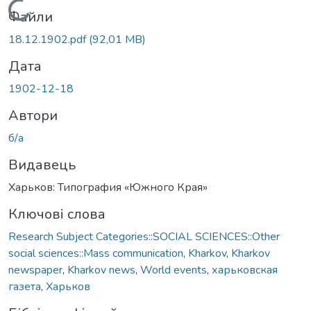
Вантажиться...
Файли
18.12.1902.pdf
(92,01 MB)
Дата
1902-12-18
Автори
б/а
Видавець
Харьков: Типография «Южного Края»
Ключові слова
Research Subject Categories::SOCIAL SCIENCES::Other
social sciences::Mass communication
,
Kharkov
,
Kharkov
newspaper
,
Kharkov news
,
World events
,
харьковская
газета
,
Харьков