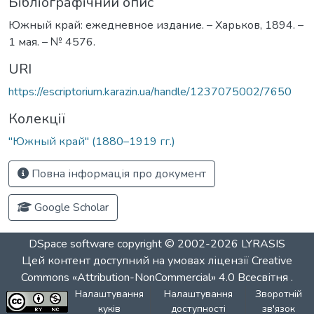
Бібліографічний опис
Южный край: ежедневное издание. – Харьков, 1894. –
1 мая. – № 4576.
URI
https://escriptorium.karazin.ua/handle/1237075002/7650
Колекції
"Южный край" (1880–1919 гг.)
Повна інформація про документ
Google Scholar
DSpace software
copyright © 2002-2026
LYRASIS
Цей контент доступний на умовах ліцензії
Creative
Commons «Attribution-NonCommercial» 4.0 Всесвітня
.
Налаштування
Налаштування
Зворотній
куків
доступності
зв'язок