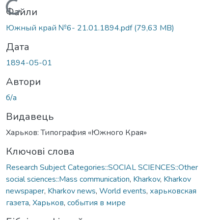
Вантажиться...
Файли
Южный край №6- 21.01.1894.pdf
(79,63 MB)
Дата
1894-05-01
Автори
б/а
Видавець
Харьков: Типография «Южного Края»
Ключові слова
Research Subject Categories::SOCIAL SCIENCES::Other
social sciences::Mass communication
,
Kharkov
,
Kharkov
newspaper
,
Kharkov news
,
World events
,
харьковская
газета
,
Харьков
,
события в мире