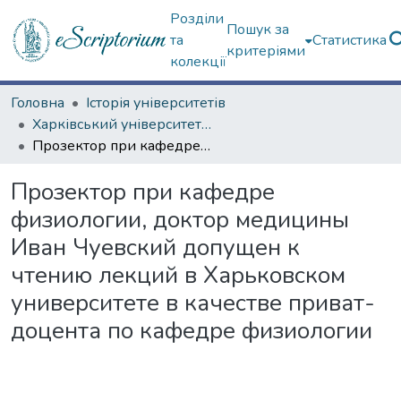
Розділи
Пошук за
та
Статистика
критеріями
колекції
Головна
Історія університетів
Харківський університет (сторінками періодичних видань)
Прозектор при кафедре физиологии, доктор медицины Иван Чуевский допущен к чтению лекций в Харьковском университете в качестве приват-доцента по кафедре физиологии
Прозектор при кафедре
физиологии, доктор медицины
Иван Чуевский допущен к
чтению лекций в Харьковском
университете в качестве приват-
доцента по кафедре физиологии