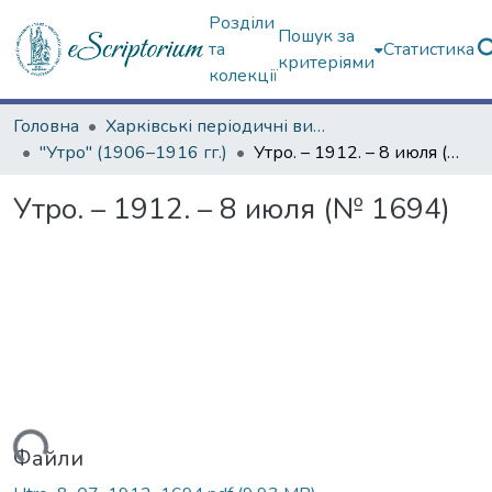
Розділи
Пошук за
та
Статистика
критеріями
колекції
Головна
Харківські періодичні видання
"Утро" (1906–1916 гг.)
Утро. – 1912. – 8 июля (№ 1694)
Утро. – 1912. – 8 июля (№ 1694)
житься...
Файли