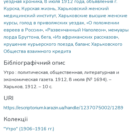
уездная хроника
,
8 июля 1912 года
,
объявления г.
Курска
,
Курская жизнь
,
Харьковский женский
медицинский институт
,
Харьковские высшие женские
курсы
,
голод в приволжских уездах
,
«О положении
евреев в России»
,
«Развенчанный Наполеон»
,
мемуары
лорда Бругтона
,
бега
,
«Из африканских рассказов»
,
крушение курьерского поезда
,
баланс Харьковского
Общества взаимного кредита
Бібліографічний опис
Утро : политическая, общественная, литературная и
экономическая газета. 1912, 8 июля (№ 1694). –
Харьков, 1912. – 10 с.
URI
https://escriptorium.karazin.ua/handle/1237075002/1289
Колекції
"Утро" (1906–1916 гг.)