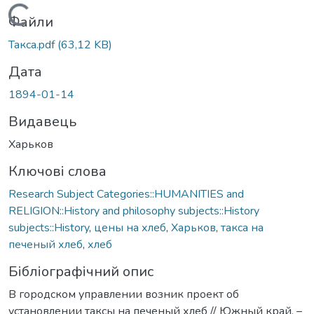
Вантажиться...
Файли
Такса.pdf
(63,12 KB)
Дата
1894-01-14
Видавець
Харьков
Ключові слова
Research Subject Categories::HUMANITIES and
RELIGION::History and philosophy subjects::History
subjects::History
,
цены на хлеб
,
Харьков
,
такса на
печеный хлеб
,
хлеб
Бібліографічний опис
В городском управлении возник проект об
установлении таксы на печеный хлеб // Южный край. –