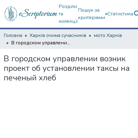
Розділи
Пошук за
та
Статистика
критеріями
колекції
Головна
Харків очима сучасників
місто Харків
В городском управлении возник проект об установлении таксы на печеный хлеб
В городском управлении возник
проект об установлении таксы на
печеный хлеб