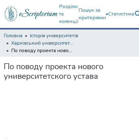
Розділи
Пошук за
та
Статистика
критеріями
колекції
Головна
Історія університетів
Харківський університет (сторінками періодичних видань)
По поводу проекта нового университетского устава
По поводу проекта нового
университетского устава
Вантажиться...