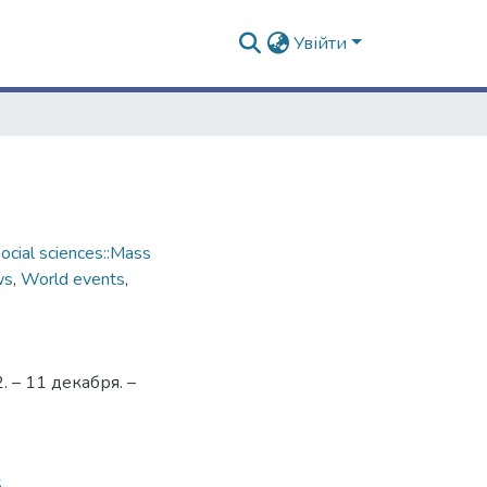
Увійти
cial sciences::Mass
ws
,
World events
,
 – 11 декабря. –
5