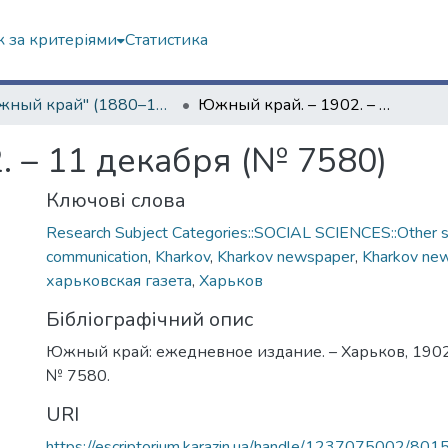
 за критеріями
Статистика
"Южный край" (1880–1919 гг.)
Южный край. – 1902. – 11 декабря (№ 7580)
. – 11 декабря (№ 7580)
Ключові слова
Research Subject Categories::SOCIAL SCIENCES::Other so
communication
,
Kharkov
,
Kharkov newspaper
,
Kharkov ne
харьковская газета
,
Харьков
Бібліографічний опис
Южный край: ежедневное издание. – Харьков, 1902.
№ 7580.
URI
https://escriptorium.karazin.ua/handle/1237075002/801