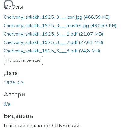
ься...
Файли
Chervony_shliakh_1925_3___icon.jpg
(488,59 KB)
Chervony_shliakh_1925_3___master.jpg
(490,63 KB)
Chervony_shliakh_1925_3___1.pdf
(21,07 MB)
Chervony_shliakh_1925_3___2.pdf
(27,61 MB)
Chervony_shliakh_1925_3___3.pdf
(24,8 MB)
Показати більше
Дата
1925-03
Автори
б/а
Видавець
Головний редактор О. Шумський.