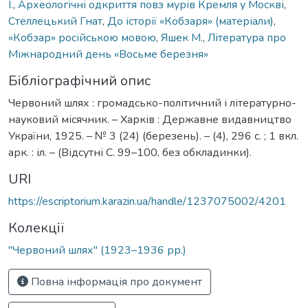
І.
,
Археологічні одкриття повз мурів Кремля у Москві
,
Стеллецький Гнат
,
До історії «Кобзаря» (матеріали)
,
«Кобзар» російською мовою
,
Яшек М.
,
Література про
Міжнародний день «Восьме березня»
Бібліографічний опис
Червоний шлях : громадсько-політичний і літературно-
науковий місячник. – Харків : Державне видавництво
України, 1925. – № 3 (24) (березень). – (4), 296 с. ; 1 вкл.
арк. : іл. – (Відсутні С. 99–100, без обкладинки).
URI
https://escriptorium.karazin.ua/handle/1237075002/4201
Колекції
"Червоний шлях" (1923–1936 рр.)
Повна інформація про документ