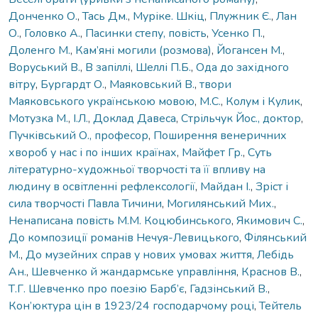
Донченко О.
,
Тась Дм.
,
Муріке. Шкіц
,
Плужник Є.
,
Лан
О.
,
Головко А.
,
Пасинки степу, повість
,
Усенко П.
,
Доленго М.
,
Кам’яні могили (розмова)
,
Йогансен М.
,
Воруський В.
,
В запіллі
,
Шеллі П.Б.
,
Ода до західного
вітру
,
Бургардт О.
,
Маяковський В.
,
твори
Маяковського українською мовою
,
М.С.
,
Колум і Кулик
,
Мотузка М.
,
І.Л.
,
Доклад Давеса
,
Стрільчук Йос., доктор
,
Пучківський О., професор
,
Поширення венеричних
хвороб у нас і по інших країнах
,
Майфет Гр.
,
Суть
літературно-художньої творчості та її впливу на
людину в освітленні рефлексології
,
Майдан І.
,
Зріст і
сила творчості Павла Тичини
,
Могилянський Мих.
,
Ненаписана повість М.М. Коцюбинського
,
Якимович С.
,
До композиції романів Нечуя-Левицького
,
Філянський
М.
,
До музейних справ у нових умовах життя
,
Лебідь
Ан.
,
Шевченко й жандармське управління
,
Краснов В.
,
Т.Г. Шевченко про поезію Барб’є
,
Гадзінський В.
,
Кон’юктура цін в 1923/24 господарчому році
,
Тейтель