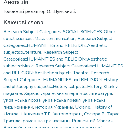
Анотація
Головний редактор О. Шумський.
Ключові слова
Research Subject Categories::SOCIAL SCIENCES::Other
social sciences::Mass communication
,
Research Subject
Categories::HUMANITIES and RELIGION::Aesthetic
subjects::Literature
,
Research Subject
Categories::HUMANITIES and RELIGION::Aesthetic
subjects::Music
,
Research Subject Categories::HUMANITIES
and RELIGION::Aesthetic subjects::Theatre
,
Research
Subject Categories::HUMANITIES and RELIGION::History
and philosophy subjects::History subjects::History
,
Kharkiv
magazine
,
Харків
,
українська література
,
література
,
українська проза
,
українська поезія
,
українські
письменники
,
история Украины
,
Ukraine
,
History of
Ukraine
,
Шевченко Т.Г. (автопортрет)
,
Сосюра В.
,
Тарас
Трясило, роман на три частини
,
Рильський Максим
,
Веселі брати (уривки з ненаписаного роману)
,