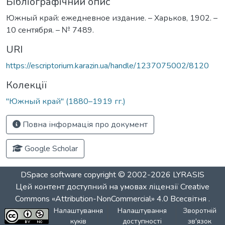
Бібліографічний опис
Южный край: ежедневное издание. – Харьков, 1902. –
10 сентября. – № 7489.
URI
https://escriptorium.karazin.ua/handle/1237075002/8120
Колекції
"Южный край" (1880–1919 гг.)
Повна інформація про документ
Google Scholar
DSpace software
copyright © 2002-2026
LYRASIS
Цей контент доступний на умовах ліцензії
Creative
Commons «Attribution-NonCommercial» 4.0 Всесвітня
.
Налаштування
Налаштування
Зворотній
куків
доступності
зв'язок