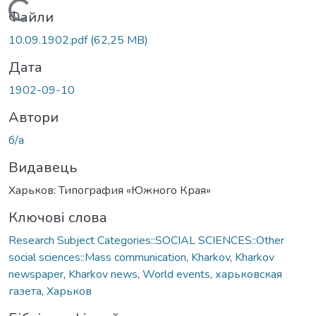
Вантажиться...
Файли
10.09.1902.pdf
(62,25 MB)
Дата
1902-09-10
Автори
б/а
Видавець
Харьков: Типография «Южного Края»
Ключові слова
Research Subject Categories::SOCIAL SCIENCES::Other
social sciences::Mass communication
,
Kharkov
,
Kharkov
newspaper
,
Kharkov news
,
World events
,
харьковская
газета
,
Харьков