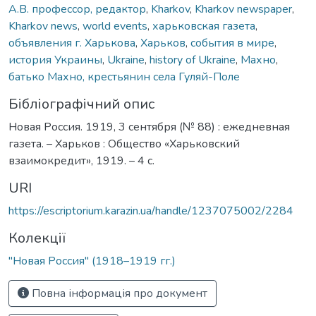
А.В. профессор, редактор
,
Kharkov
,
Kharkov newspaper
,
Kharkov news
,
world events
,
харьковская газета
,
объявления г. Харькова
,
Харьков
,
события в мире
,
история Украины
,
Ukraine
,
history of Ukraine
,
Махно
,
батько Махно, крестьянин села Гуляй-Поле
Бібліографічний опис
Новая Россия. 1919, 3 сентября (№ 88) : ежедневная
газета. – Харьков : Общество «Харьковский
взаимокредит», 1919. – 4 с.
URI
https://escriptorium.karazin.ua/handle/1237075002/2284
Колекції
"Новая Россия" (1918–1919 гг.)
Повна інформація про документ