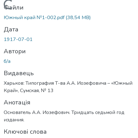
Вантажиться...
Файли
Южный край №1-002.pdf
(38,54 MB)
Дата
1917-07-01
Автори
б/а
Видавець
Харьков: Типография Т-ва А.А. Иозефовича – «Южный
Край», Сумская, № 13
Анотація
Основатель А.А. Иозефович. Тридцать седьмой год
издания.
Ключові слова