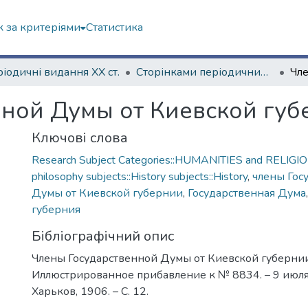
 за критеріями
Статистика
іодичні видання ХХ ст.
Сторінками періодичних видань ХХ ст.
нной Думы от Киевской губ
Ключові слова
Research Subject Categories::HUMANITIES and RELIGION
philosophy subjects::History subjects::History
,
члены Гос
Думы от Киевской губернии
,
Государственная Дума
губерния
Бібліографічний опис
Члены Государственной Думы от Киевской губернии
Иллюстрированное прибавление к № 8834. – 9 июля 
Харьков, 1906. – С. 12.