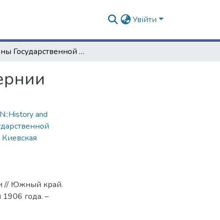
Увійти
Члены Государственной Думы от Киевской губернии
ернии
::History and
ударственной
,
Киевская
 // Южный край.
1906 года. –