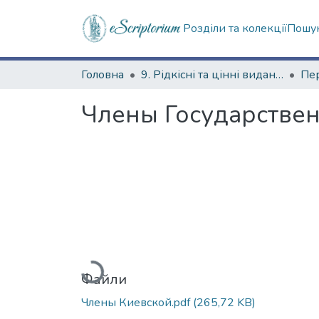
Розділи та колекції
Пошук
Головна
9. Рідкісні та цінні видання
Пер
Члены Государстве
Вантажиться...
Файли
Члены Киевской.pdf
(265,72 KB)