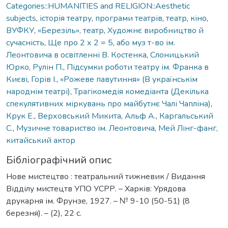
Categories::HUMANITIES and RELIGION::Aesthetic
subjects
,
історія театру
,
програми театрів
,
театр
,
кіно
,
ВУФКУ
,
«Березіль», театр
,
Художнє виробництво й
сучасність
,
Ще про 2 х 2 = 5, або муз т-во ім.
Леонтовича в освітленні В. Костенка
,
Слоницький
Юрко
,
Рулін П.
,
Підсумки роботи театру ім. Франка в
Києві
,
Горів І.
,
«Рожеве павутиння» (В українськім
народнім театрі)
,
Трагікомедія комедіанта (Декілька
спекулятивних міркувань про майбутнє Чалі Чапліна)
,
Крук Е.
,
Верховський Микита
,
Альф А.
,
Каргальський
С.
,
Музичне товариство ім. Леонтовича
,
Мей Лінг-фанг,
китайський актор
Бібліографічний опис
Нове мистецтво : театральний тижневик / Видання
Відділу мистецтв УПО УСРР. – Харків: Урядова
друкарня ім. Фрунзе, 1927. – № 9-10 (50-51) (8
березня). – (2), 22 с.