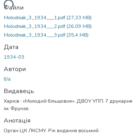
ться...
Файли
Molodniak_3_1934___1.pdf
(27,33 MB)
Molodniak_3_1934___2.pdf
(26,09 MB)
Molodniak_3_1934___3.pdf
(35,4 MB)
Дата
1934-03
Автори
б/а
Видавець
Харків : «Молодий більшовик». ДВОУ УПП. 7 друкарня
ім. Фрунзе.
Анотація
Орган ЦК ЛКСМУ. Рік видання восьмий.