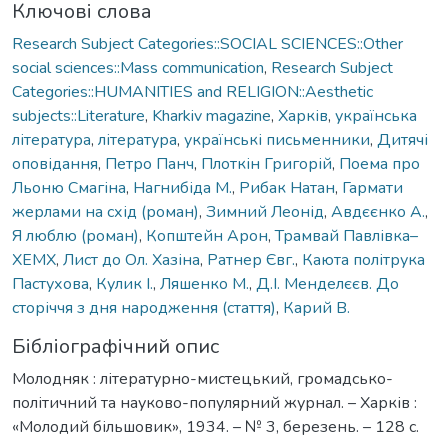
Ключові слова
Research Subject Categories::SOCIAL SCIENCES::Other
social sciences::Mass communication
,
Research Subject
Categories::HUMANITIES and RELIGION::Aesthetic
subjects::Literature
,
Kharkiv magazine
,
Харків
,
українська
література
,
література
,
українські письменники
,
Дитячі
оповідання
,
Петро Панч
,
Плоткін Григорій
,
Поема про
Льоню Смагіна
,
Нагнибіда М.
,
Рибак Натан
,
Гармати
жерлами на схід (роман)
,
Зимний Леонід
,
Авдєєнко А.
,
Я люблю (роман)
,
Копштейн Арон
,
Трамвай Павлівка–
ХЕМХ
,
Лист до Ол. Хазіна
,
Ратнер Євг.
,
Каюта політрука
Пастухова
,
Кулик І.
,
Ляшенко М.
,
Д.І. Менделєєв. До
сторіччя з дня народження (стаття)
,
Карий В.
Бібліографічний опис
Молодняк : літературно-мистецький, громадсько-
політичний та науково-популярний журнал. – Харків :
«Молодий більшовик», 1934. – № 3, березень. – 128 с.