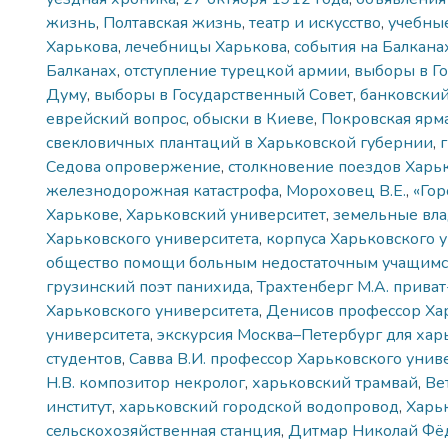
жизнь
,
Полтавская жизнь
,
театр и искусство
,
учебны
Харькова
,
лечебницы Харькова
,
события на Балкана
Балканах
,
отступление турецкой армии
,
выборы в Г
Думу
,
выборы в Государственный Совет
,
банковский
еврейский вопрос
,
обыски в Киеве
,
Покровская ярм
свекловичных плантаций в Харьковской губернии
,
Седова опровержение
,
столкновение поездов Харь
железнодорожная катастрофа
,
Мороховец В.Е.
,
«Гор
Харькове
,
Харьковский университет
,
земельные вл
Харьковского университета
,
корпуса Харьковского 
общество помощи больным недостаточным учащимс
грузинский поэт панихида
,
Трахтенберг М.А. прива
Харьковского университета
,
Денисов профессор Ха
университета
,
экскурсия Москва–Петербург для хар
студентов
,
Савва В.И. профессор Харьковского унив
Н.В. композитор некролог
,
харьковский трамвай
,
Ве
институт
,
харьковский городской водопровод
,
Харьк
сельскохозяйственная станция
,
Дитмар Николай Фё