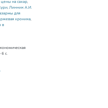
,
цены на сахар
,
сури
,
Линник А.И.
азармы для
иржевая хроника
,
 в
 экономическая
 6 с.
8