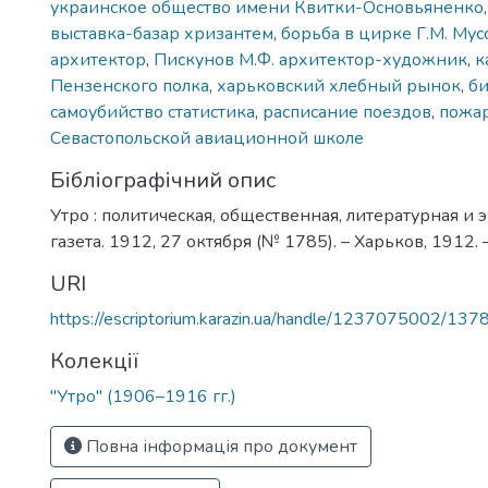
украинское общество имени Квитки-Основьяненко
выставка-базар хризантем
,
борьба в цирке Г.М. Мус
архитектор
,
Пискунов М.Ф. архитектор-художник
,
к
Пензенского полка
,
харьковский хлебный рынок
,
б
самоубийство статистика
,
расписание поездов
,
пожар
Севастопольской авиационной школе
Бібліографічний опис
Утро : политическая, общественная, литературная и
газета. 1912, 27 октября (№ 1785). – Харьков, 1912. –
URI
https://escriptorium.karazin.ua/handle/1237075002/137
Колекції
"Утро" (1906–1916 гг.)
Повна інформація про документ