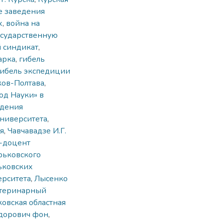
е заведения
х
,
война на
осударственную
 синдикат
,
арка
,
гибель
гибель экспедиции
ков-Полтава
,
од Науки» в
адения
университета
,
я
,
Чавчавадзе И.Г.
т-доцент
рьковского
ьковских
ерситета
,
Лысенко
теринарный
овская областная
дорович фон
,