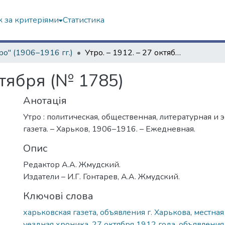
 за критеріями
Статистика
ро" (1906–1916 гг.)
Утро. – 1912. – 27 октября (№ 1785)
ктября (№ 1785)
Анотація
Утро : политическая, общественная, литературная и
газета. – Харьков, 1906–1916. – Ежедневная.
Опис
Редактор А.А. Жмудский.
Издатели – И.Г. Гонтарев, А.А. Жмудский.
Ключові слова
харьковская газета
,
объявления г. Харькова
,
местная
уездная хроника
,
27 октября 1912 года
,
объявления 