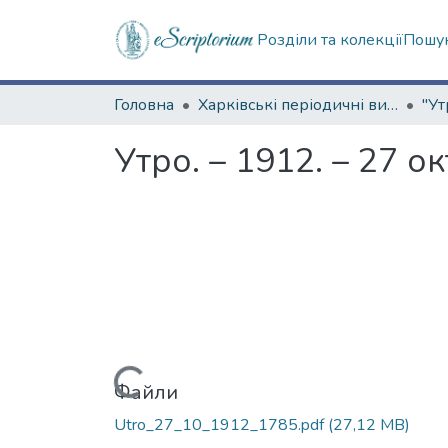
Розділи та колекції
Пошук
Головна
Харківські періодичні видання
"Ут
Утро. – 1912. – 27 о
Вантажиться...
Файли
Utro_27_10_1912_1785.pdf
(27,12 MB)