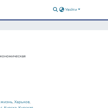
Увійти
 экономическая
 жизнь
,
Харьков
,
г. Курска
,
Курская