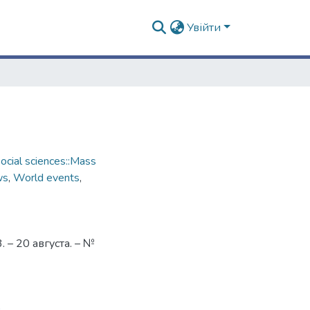
Увійти
cial sciences::Mass
ws
,
World events
,
– 20 августа. – №
9