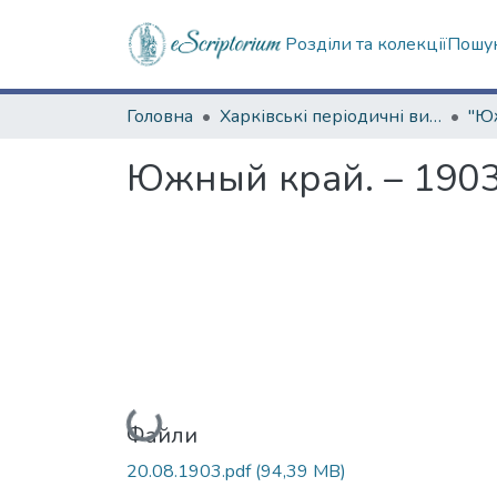
Розділи та колекції
Пошук
Головна
Харківські періодичні видання
Южный край. – 1903.
Вантажиться...
Файли
20.08.1903.pdf
(94,39 MB)