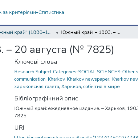
 за критеріями
Статистика
"Южный край" (1880–1919 гг.)
Южный край. – 1903. – 20 августа (№ 7825)
 – 20 августа (№ 7825)
Ключові слова
Research Subject Categories::SOCIAL SCIENCES::Other so
communication
,
Kharkov
,
Kharkov newspaper
,
Kharkov ne
харьковская газета
,
Харьков
,
события в мире
Бібліографічний опис
Южный край: ежедневное издание. – Харьков, 1903. 
7825.
URI
https://escriptorium.karazin.ua/handle/1237075002/774