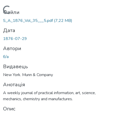
Вантажиться...
Файли
S_A_1876_Vol_35___5.pdf
(7,22 MB)
Дата
1876-07-29
Автори
б/а
Видавець
New York. Munn & Company
Анотація
A weekly journal of practical information, art, science,
mechanics, chemistry and manufactures.
Опис