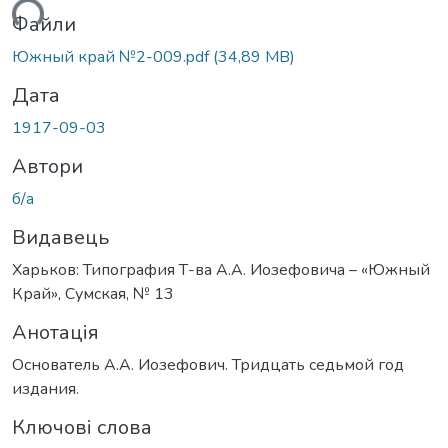
ться...
Файли
Южный край №2-009.pdf
(34,89 MB)
Дата
1917-09-03
Автори
б/а
Видавець
Харьков: Типография Т-ва А.А. Иозефовича – «Южный
Край», Сумская, № 13
Анотація
Основатель А.А. Иозефович. Тридцать седьмой год
издания.
Ключові слова