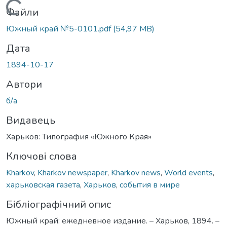
Вантажиться...
Файли
Южный край №5-0101.pdf
(54,97 MB)
Дата
1894-10-17
Автори
б/а
Видавець
Харьков: Типография «Южного Края»
Ключові слова
Kharkov
,
Kharkov newspaper
,
Kharkov news
,
World events
,
харьковская газета
,
Харьков
,
события в мире
Бібліографічний опис
Южный край: ежедневное издание. – Харьков, 1894. –