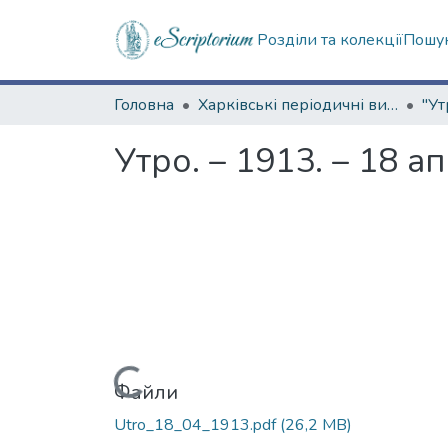
Розділи та колекції
Пошук
Головна
Харківські періодичні видання
"Ут
Утро. – 1913. – 18 а
Вантажиться...
Файли
Utro_18_04_1913.pdf
(26,2 MB)