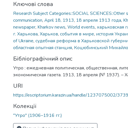
Ключові слова
Research Subject Categories::SOCIAL SCIENCES::Other so
communication
,
April 18, 1913
,
18 апреля 1913 года
,
Kh
newspaper
,
Kharkov news
,
World events
,
харьковская г
г. Харькова
,
Харьков
,
события в мире
,
история Укра
of Ukraine
,
судебная реформа в Харьковской губерн
областная опытная станция
,
Коцюбинський Михайл
Бібліографічний опис
Утро : ежедневная политическая, общественная, лит
экономическая газета. 1913, 18 апреля (№ 1937). – Ха
URI
https://escriptorium.karazin.ua/handle/1237075002/373
Колекції
"Утро" (1906–1916 гг.)