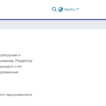
Увійти
ературная и
дневная. Редактор
выходит и по
ированные
ого національного