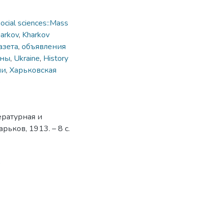
cial sciences::Mass
arkov
,
Kharkov
азета
,
объявления
ины
,
Ukraine
,
History
ии
,
Харьковская
о
ературная и
рьков, 1913. – 8 с.
9