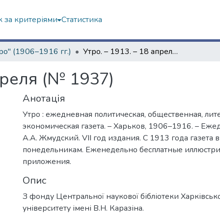
 за критеріями
Статистика
ро" (1906–1916 гг.)
Утро. – 1913. – 18 апреля (№ 1937)
преля (№ 1937)
Анотація
Утро : ежедневная политическая, общественная, лит
экономическая газета. – Харьков, 1906–1916. – Еже
А.А. Жмудский. VII год издания. С 1913 года газета 
понедельникам. Еженедельно бесплатные иллюстр
приложения.
Опис
З фонду Центральної наукової бібліотеки Харківськ
університету імені В.Н. Каразіна.