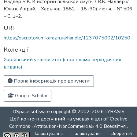
Надлер В.К. К истории польской смуты / В.К. Надлер //
Южный край. – Харьков, 1882. – 18 (30) июня. – № 506.
– С. 1–2.
URI
https://escriptorium.karazin.ua/handle/1237075002/10250
Колекції
Харківський університет (сторінками періодичних
видань)
Повна інформація про документ
Google Scholar
DSpace software
copyright © 2002-2026
LYRASIS
Цей контент доступний на умовах ліцензії
Creative
Commons «Attribution-NonCommercial» 4.0 Всесвітня
.
Налаштування
Налаштування
Зворотній