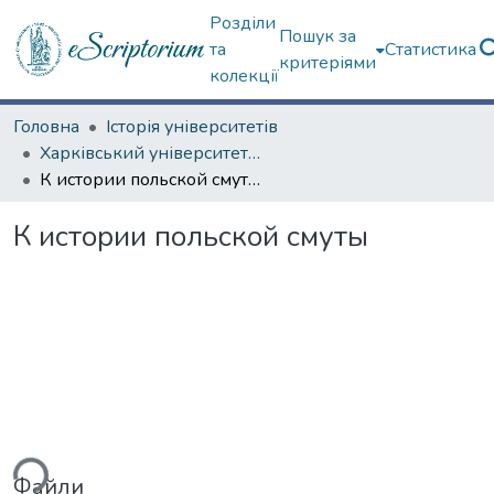
Розділи
Пошук за
та
Статистика
критеріями
колекції
Головна
Історія університетів
Харківський університет (сторінками періодичних видань)
К истории польской смуты
К истории польской смуты
ься...
Файли