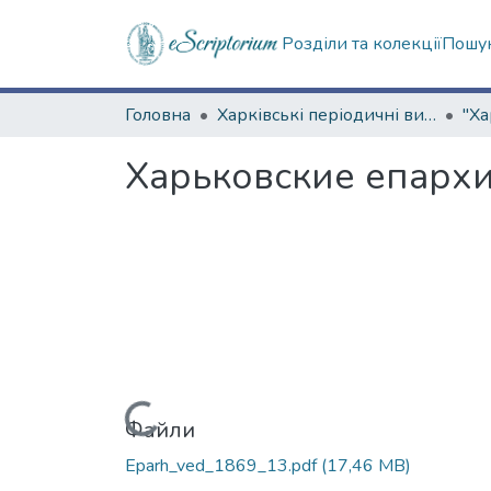
Розділи та колекції
Пошук
Головна
Харківські періодичні видання
Харьковские епархи
Вантажиться...
Файли
Eparh_ved_1869_13.pdf
(17,46 MB)