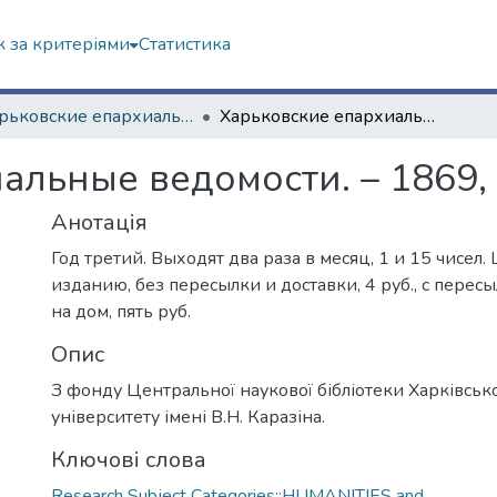
 за критеріями
Статистика
"Харьковские епархиальные ведомости" (1867–1883 гг.)
Харьковские епархиальные ведомости. – 1869, 1 июля. – № 13
альные ведомости. – 1869, 
Анотація
Год третий. Выходят два раза в месяц, 1 и 15 чисел
изданию, без пересылки и доставки, 4 руб., с пере
на дом, пять руб.
Опис
З фонду Центральної наукової бібліотеки Харківськ
університету імені В.Н. Каразіна.
Ключові слова
Research Subject Categories::HUMANITIES and