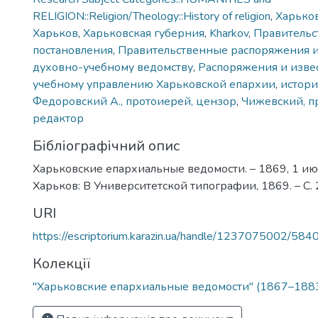
RELIGION::Religion/Theology::History of religion
,
Харько
Харьков
,
Харьковская губерния
,
Kharkov
,
Правитель
постановления
,
Правительственные распоряжения и
духовно-учебному ведомству
,
Распоряжения и извес
учебному управлению Харьковской епархии
,
истори
Федоровский А., протоиерей, цензор
,
Чижевский, п
редактор
Бібліографічний опис
Харьковские епархиальные ведомости. – 1869, 1 июл
Харьков: В Университетской типографии, 1869. – С.
URI
https://escriptorium.karazin.ua/handle/1237075002/584
Колекції
"Харьковские епархиальные ведомости" (1867–1883 