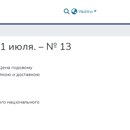
Увійти
1 июля. – № 13
. Цена годовому
сылкою и доставкою
ого національного