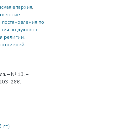
вская епархия
,
ственные
 постановления по
тия по духовно-
я религии
,
ротоиерей,
я. – № 13. –
 203–266.
0
гг.)