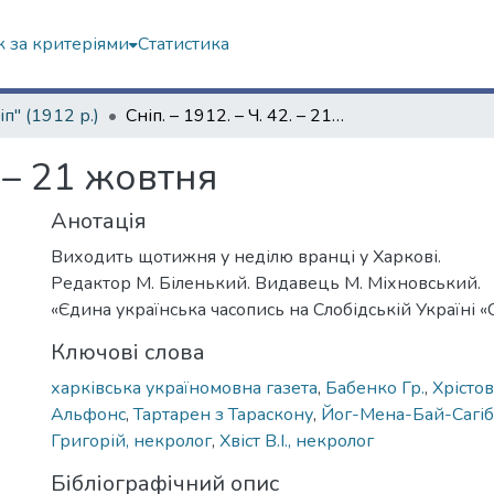
 за критеріями
Статистика
іп" (1912 р.)
Сніп. – 1912. – Ч. 42. – 21 жовтня
. – 21 жовтня
Анотація
Виходить щотижня у неділю вранці у Харкові.
Редактор М. Біленький. Видавець М. Міхновський.
«Єдина українська часопись на Слобідській Україні «С
Ключові слова
харківська україномовна газета
,
Бабенко Гр.
,
Хрісто
Альфонс
,
Тартарен з Тараскону
,
Йог-Мена-Бай-Сагіб
Григорій, некролог
,
Хвіст В.І., некролог
Бібліографічний опис