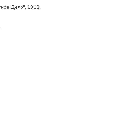
тное Дело", 1912.
6