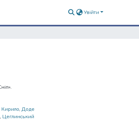
Увійти
ніп».
в Кирило
,
Доде
,
Цеглинський