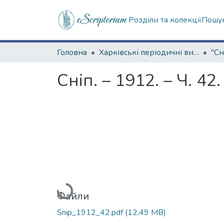
Розділи та колекції
Пошук
Головна
Харківські періодичні видання
"Сн
Сніп. – 1912. – Ч. 42
Вантажиться...
Файли
Snip_1912_42.pdf
(12,49 MB)