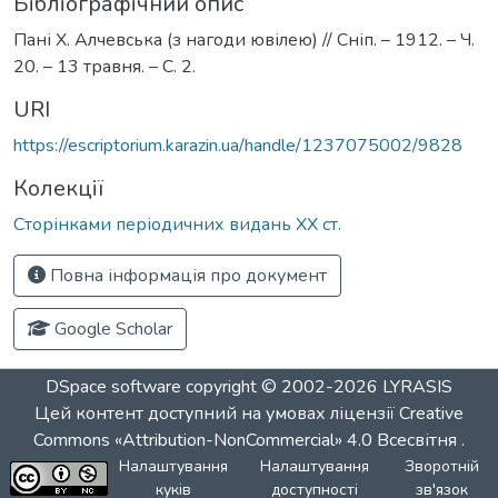
Бібліографічний опис
Пані Х. Алчевська (з нагоди ювілею) // Сніп. – 1912. – Ч.
20. – 13 травня. – С. 2.
URI
https://escriptorium.karazin.ua/handle/1237075002/9828
Колекції
Сторінками періодичних видань ХХ ст.
Повна інформація про документ
Google Scholar
DSpace software
copyright © 2002-2026
LYRASIS
Цей контент доступний на умовах ліцензії
Creative
Commons «Attribution-NonCommercial» 4.0 Всесвітня
.
Налаштування
Налаштування
Зворотній
куків
доступності
зв'язок