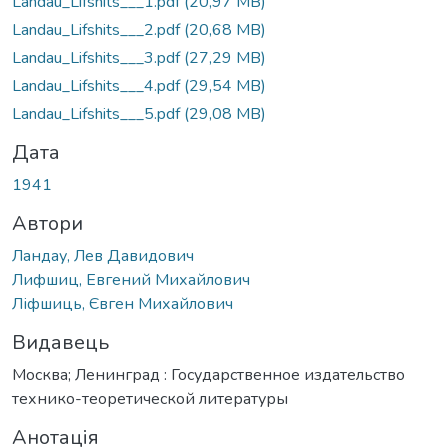
Landau_Lifshits___1.pdf
(20,97 MB)
Landau_Lifshits___2.pdf
(20,68 MB)
Landau_Lifshits___3.pdf
(27,29 MB)
Landau_Lifshits___4.pdf
(29,54 MB)
Landau_Lifshits___5.pdf
(29,08 MB)
Дата
1941
Автори
Ландау, Лев Давидович
Лифшиц, Евгений Михайлович
Ліфшиць, Євген Михайлович
Видавець
Москва; Ленинград : Государственное издательство
технико-теоретической литературы
Анотація