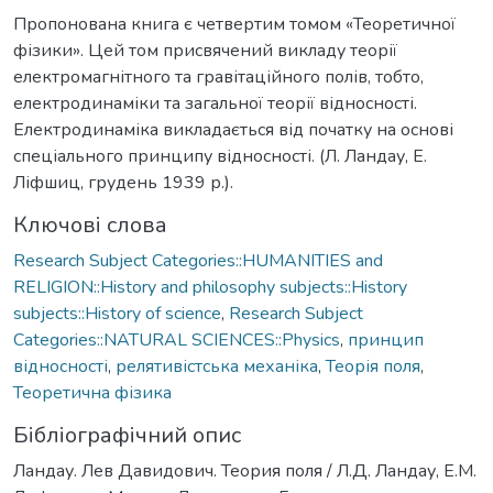
Пропонована книга є четвертим томом «Теоретичної
фізики». Цей том присвячений викладу теорії
електромагнітного та гравітаційного полів, тобто,
електродинаміки та загальної теорії відносності.
Електродинаміка викладається від початку на основі
спеціального принципу відносності. (Л. Ландау, Е.
Ліфшиц, грудень 1939 р.).
Ключові слова
Research Subject Categories::HUMANITIES and
RELIGION::History and philosophy subjects::History
subjects::History of science
,
Research Subject
Categories::NATURAL SCIENCES::Physics
,
принцип
відносності
,
релятивістська механіка
,
Теорія поля
,
Теоретична фізика
Бібліографічний опис
Ландау. Лев Давидович. Теория поля / Л.Д. Ландау, Е.М.