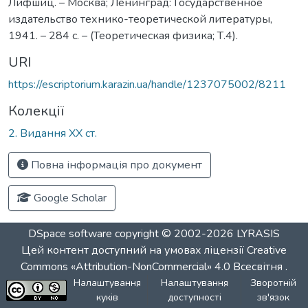
Лифшиц. – Москва; Ленинград: Государственное
издательство технико-теоретической литературы,
1941. – 284 с. – (Теоретическая физика; Т.4).
URI
https://escriptorium.karazin.ua/handle/1237075002/8211
Колекції
2. Видання ХХ ст.
Повна інформація про документ
Google Scholar
DSpace software
copyright © 2002-2026
LYRASIS
Цей контент доступний на умовах ліцензії
Creative
Commons «Attribution-NonCommercial» 4.0 Всесвітня
.
Налаштування
Налаштування
Зворотній
куків
доступності
зв'язок