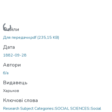
Вантажиться...
Файли
Для передачи.pdf
(235,15 KB)
Дата
1882-09-28
Автори
б/а
Видавець
Харьков
Ключові слова
Research Subject Categories::SOCIAL SCIENCES::Social