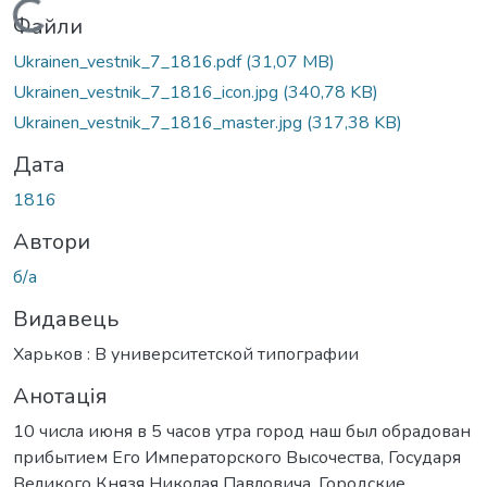
Вантажиться...
Файли
Ukrainen_vestnik_7_1816.pdf
(31,07 MB)
Ukrainen_vestnik_7_1816_icon.jpg
(340,78 KB)
Ukrainen_vestnik_7_1816_master.jpg
(317,38 KB)
Дата
1816
Автори
б/а
Видавець
Харьков : В университетской типографии
Анотація
10 числа июня в 5 часов утра город наш был обрадован
прибытием Его Императорского Высочества, Государя
Великого Князя Николая Павловича. Городские