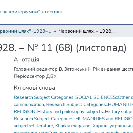
 за критеріями
Статистика
"Червоний шлях" (1923–1936 рр.)
Червоний шлях. – 1928. – № 11 (68) (листопад)
28. – № 11 (68) (листопад)
Анотація
Головний редактор В. Затонський. Рік видання шост
Періодсектор ДВУ.
Ключові слова
Research Subject Categories::SOCIAL SCIENCES::Other so
communication
,
Research Subject Categories::HUMANITI
RELIGION::History and philosophy subjects::History subjec
Research Subject Categories::HUMANITIES and RELIGION
subjects::Literature
,
Kharkiv magazine
,
Харків
,
українська