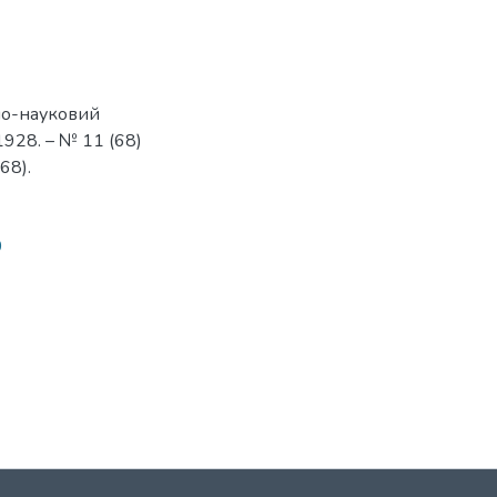
но-науковий
928. – № 11 (68)
268).
0