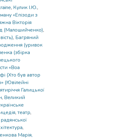
нські
raine
,
Кулик І.Ю.
,
оману «Епізоди з
яжна Вікторія
д (Малошийченко)
,
вість)
,
Багряний
родження (уривок
енка (збірка
мецького
сти «Boa
і (Хто був автор
ю» (Ювілейні
ятиріччя Галицької
н
,
Великий
українське
ицедія
,
театр
,
 радянської
хітектура
,
енкова Марія,