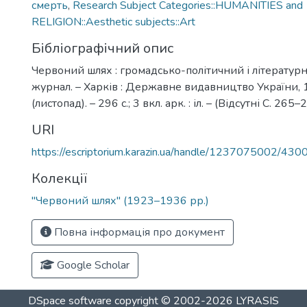
смерть
,
Research Subject Categories::HUMANITIES and
RELIGION::Aesthetic subjects::Art
Бібліографічний опис
Червоний шлях : громадсько-політичний і літератур
журнал. – Харків : Державне видавництво України, 1
(листопад). – 296 с.; 3 вкл. арк. : іл. – (Відсутні С. 265–
URI
https://escriptorium.karazin.ua/handle/1237075002/430
Колекції
"Червоний шлях" (1923–1936 рр.)
Повна інформація про документ
Google Scholar
DSpace software
copyright © 2002-2026
LYRASIS