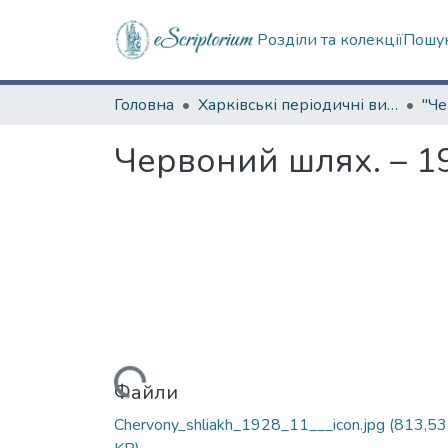
Розділи та колекції
Пошук
Головна
Харківські періодичні видання
Червоний шлях. – 19
Вантажиться...
Файли
Chervony_shliakh_1928_11___icon.jpg
(813,53