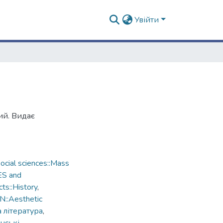
Увійти
ий. Видає
cial sciences::Mass
ES and
ts::History
,
::Aesthetic
 література
,