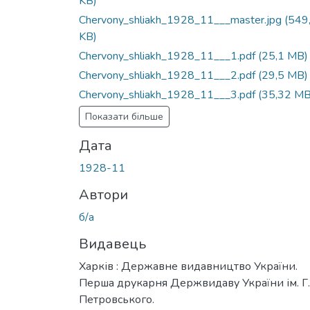
KB)
Chervony_shliakh_1928_11___master.jpg
(549
KB)
Chervony_shliakh_1928_11___1.pdf
(25,1 MB)
Chervony_shliakh_1928_11___2.pdf
(29,5 MB)
Chervony_shliakh_1928_11___3.pdf
(35,32 MB
Показати більше
Дата
1928-11
Автори
б/а
Видавець
Харків : Державне видавництво України.
Перша друкарня Держвидаву України ім. Г.І
Петровського.