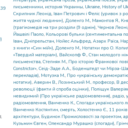
література
,
українська проза
,
українська поезія
,
украї
письменники
,
история Украины
,
Ukraine
,
History of Uk
,39
Скрипник Леонід
,
Іван Петрович і Феліс (уривок з р
життя чудної людини»)
,
Доленго М.
,
Мамонтов Я.
,
Кн
(трагікомедія на три розділи (9 одмін)
,
Чернов Леоні
Йашвілі Паоло
,
Кольорові бульки (сентиментальна по
)
Іван
,
Дніпрельстан
,
Нойес Альфред
,
Азарх Раїса
,
На
з книги «Син мій»)
,
Доленго М.
,
Нотатки про О. Копил
«Твердий матеріал»)
,
Вайскопф Ф.
,
Стан молодого ні
письменства
,
Степняк М.
,
Про історію Франкової пові
Constrictor»
,
Сеід-Заде А.А.
,
Боденштедт чи Мірза-Шаф
перекладів)
,
Мотузка М.
,
Про «українську демократі
нотатки)
,
Аверин В.
,
Лозинський М., професор
,
В дес
революції (факти й спроба оцінки)
,
Поліщук Валерія
невидимий (Про українське радіомовлення)
,
радіо
,
радіомовлення
,
Ванченко К.
,
Спогади українського л
Ванченко Костянтин, смерть
,
Холостенко Є.
,
11 років
архітектури
,
Будинок Промисловості за проектом
,
ар
.
Кузьмин Євген
,
Олександр Мурашко (спогади)
,
Грінч